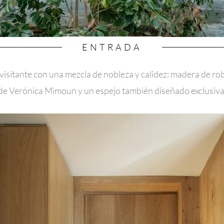
ENTRADA
 visitante con una mezcla de nobleza y calidez: madera de ro
de Verónica Mimoun y un espejo también diseñado exclusiv