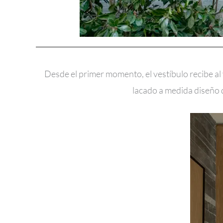
Desde el primer momento, el vestíbulo recibe al
lacado a medida diseño 