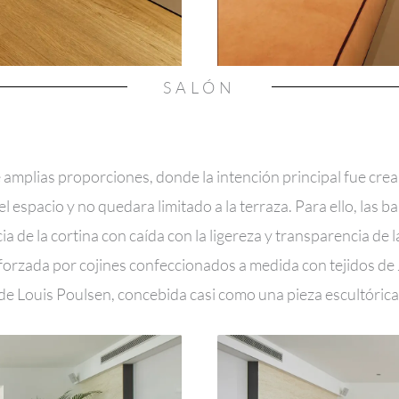
SALÓN
amplias proporciones, donde la intención principal fue crear 
l espacio y no quedara limitado a la terraza. Para ello, las bal
de la cortina con caída con la ligereza y transparencia de la
forzada por cojines confeccionados a medida con tejidos de
de Louis Poulsen, concebida casi como una pieza escultórica